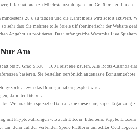
schwer, Informationen zu Mindesteinzahlungen und Gebühren zu finden.
n mindestens 20 € zu tätigen und die Kampfpreis wird sofort aktiviert.
 sehr dass Sie mehrere tolle Spiele uff (berlinerisch) der Website g
chen Angebot zu profitieren. Das umfangreiche Wazamba Live Spieltempe
 Nur Am
tt bis zu Grad $ 300 + 100 Freispiele kaufen. Alle Rootz-Casinos eins
räferenzen basieren. Sie bestellen persönlich angepasste Bonusangebote 
ld gezockt, bevor das Bonusguthaben gespielt wird.
gen, darunter Bitcoin.
aber Weihnachten spezielle Boni an, die diese eine, super Ergänzung zu
lung mit Kryptowährungen wie auch Bitcoin, Ethereum, Ripple, Litecoin
r tun, denn auf der Verbinden Spiele Plattform um echtes Geld abgesch