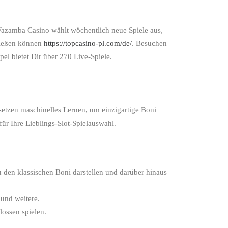
 Wazamba Casino wählt wöchentlich neue Spiele aus,
enießen können
https://topcasino-pl.com/de/
. Besuchen
l bietet Dir über 270 Live-Spiele.
etzen maschinelles Lernen, um einzigartige Boni
für Ihre Lieblings-Slot-Spielauswahl.
 den klassischen Boni darstellen und darüber hinaus
 und weitere.
lossen spielen.