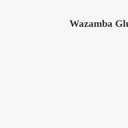
Wazamba Glue