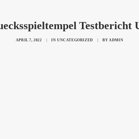
cksspieltempel Testbericht 
APRIL 7, 2022
|
IN
UNCATEGORIZED
|
BY
ADMIN